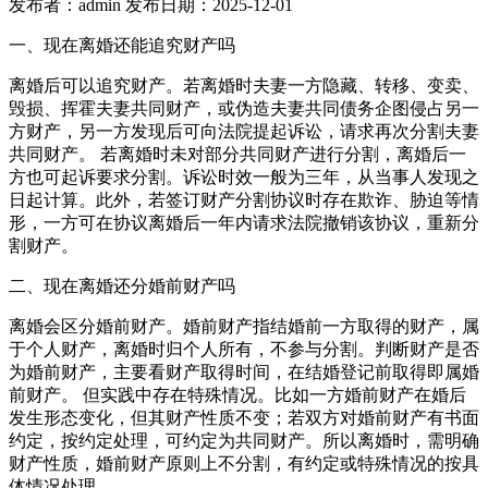
发布者：admin 发布日期：2025-12-01
一、现在离婚还能追究财产吗
离婚后可以追究财产。若离婚时夫妻一方隐藏、转移、变卖、
毁损、挥霍夫妻共同财产，或伪造夫妻共同债务企图侵占另一
方财产，另一方发现后可向法院提起诉讼，请求再次分割夫妻
共同财产。 若离婚时未对部分共同财产进行分割，离婚后一
方也可起诉要求分割。诉讼时效一般为三年，从当事人发现之
日起计算。此外，若签订财产分割协议时存在欺诈、胁迫等情
形，一方可在协议离婚后一年内请求法院撤销该协议，重新分
割财产。
二、现在离婚还分婚前财产吗
离婚会区分婚前财产。婚前财产指结婚前一方取得的财产，属
于个人财产，离婚时归个人所有，不参与分割。判断财产是否
为婚前财产，主要看财产取得时间，在结婚登记前取得即属婚
前财产。 但实践中存在特殊情况。比如一方婚前财产在婚后
发生形态变化，但其财产性质不变；若双方对婚前财产有书面
约定，按约定处理，可约定为共同财产。所以离婚时，需明确
财产性质，婚前财产原则上不分割，有约定或特殊情况的按具
体情况处理。