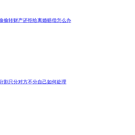
偷偷转财产还拒给离婚赔偿怎么办
分割只分对方不分自己如何处理