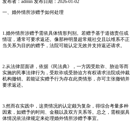
发布者：admin 发布日期：2026-01-02
一、婚外情所涉赠予如何处理
1.婚外情所涉赠予需依具体情形判别。若赠予基于道德责任或
情谊，通常可要求返还。像那种明显超常规社交且以维系不正
当关系为目的的赠予，法院可能认定无效并支持返还请求。
2.从法律层面讲，依据《民法典》，一方因受欺诈、胁迫等而
实施的民事法律行为，受欺诈或受胁迫方有权请求法院或仲裁
机构撤销。若能证实赠予行为存在此类情形，亦可主张撤销并
要求返还。
3.然而在实践中，这类情况的认定颇为复杂，得综合考量多种
因素，如赠予的时间、金额以及双方关系等。总之，需根据具
体情况依法律规定来处理婚外情所涉赠予事宜。