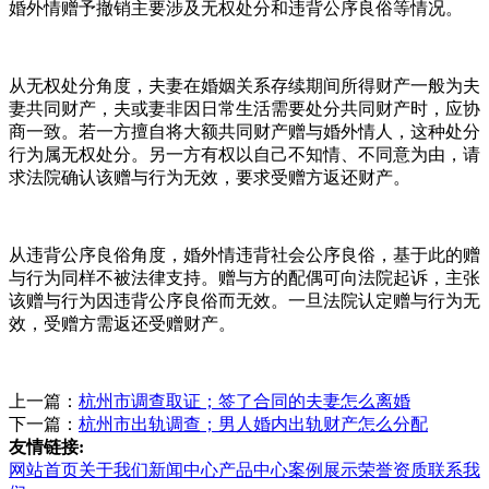
婚外情赠予撤销主要涉及无权处分和违背公序良俗等情况。
从无权处分角度，夫妻在婚姻关系存续期间所得财产一般为夫
妻共同财产，夫或妻非因日常生活需要处分共同财产时，应协
商一致。若一方擅自将大额共同财产赠与婚外情人，这种处分
行为属无权处分。另一方有权以自己不知情、不同意为由，请
求法院确认该赠与行为无效，要求受赠方返还财产。
从违背公序良俗角度，婚外情违背社会公序良俗，基于此的赠
与行为同样不被法律支持。赠与方的配偶可向法院起诉，主张
该赠与行为因违背公序良俗而无效。一旦法院认定赠与行为无
效，受赠方需返还受赠财产。
上一篇：
杭州市调查取证；签了合同的夫妻怎么离婚
下一篇：
杭州市出轨调查；男人婚内出轨财产怎么分配
友情链接:
网站首页
关于我们
新闻中心
产品中心
案例展示
荣誉资质
联系我