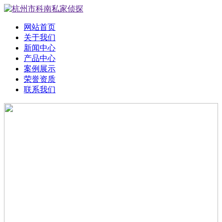
网站首页
关于我们
新闻中心
产品中心
案例展示
荣誉资质
联系我们