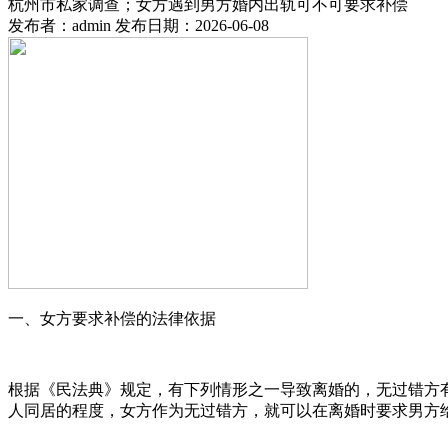
杭州市私家调查；女方遇到男方婚内出轨可不可要求补偿
发布者：admin 发布日期：2026-06-08
一、女方要求补偿的法律依据
根据《民法典》规定，有下列情形之一导致离婚的，无过错方
人同居的程度，女方作为无过错方，就可以在离婚时要求男方