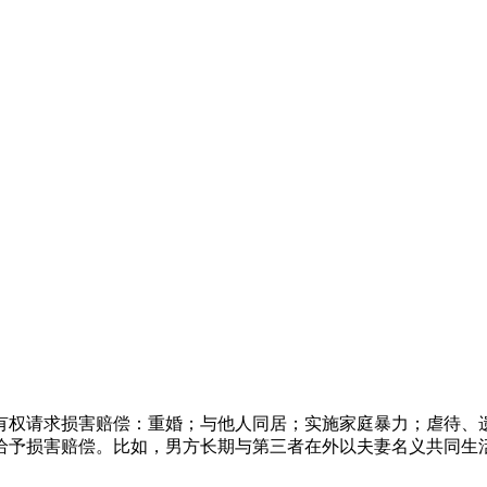
有权请求损害赔偿：重婚；与他人同居；实施家庭暴力；虐待、
给予损害赔偿。比如，男方长期与第三者在外以夫妻名义共同生