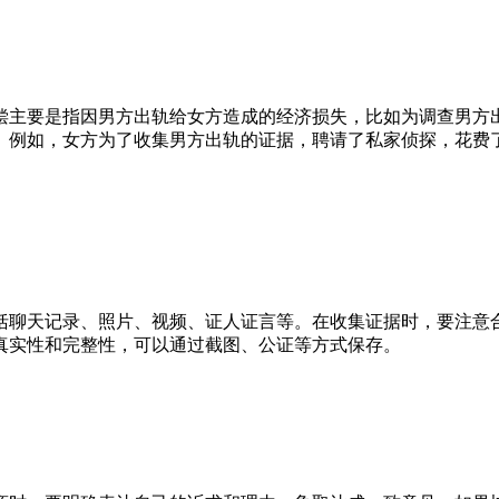
偿主要是指因男方出轨给女方造成的经济损失，比如为调查男方
。例如，女方为了收集男方出轨的证据，聘请了私家侦探，花费
括聊天记录、照片、视频、证人证言等。在收集证据时，要注意
真实性和完整性，可以通过截图、公证等方式保存。