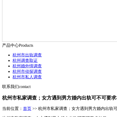
产品中心
Products
杭州市出轨调查
杭州调查取证
杭州婚外情调查
杭州市侦探调查
杭州市私人调查
联系我们
contact
杭州市私家调查；女方遇到男方婚内出轨可不可要求
当前位置：
首页
>> 杭州市私家调查；女方遇到男方婚内出轨