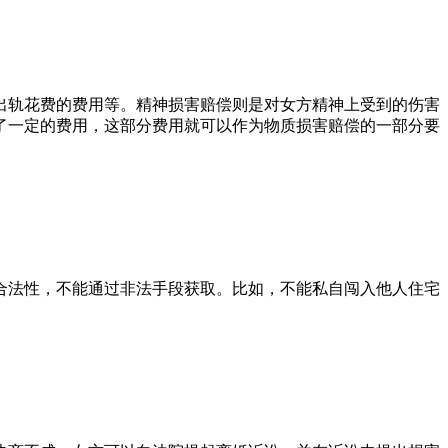
出轨花费的费用等。精神损害赔偿则是对女方精神上受到的伤害
了一定的费用，这部分费用就可以作为物质损害赔偿的一部分要
合法性，不能通过非法手段获取。比如，不能私自闯入他人住宅