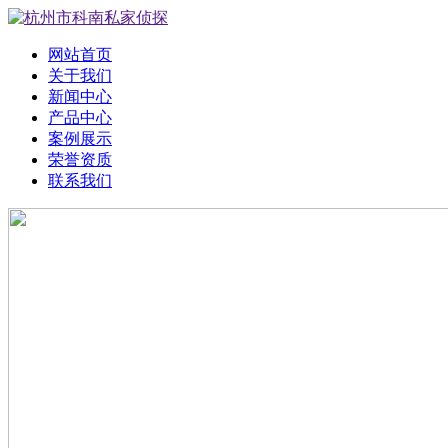
网站首页
关于我们
新闻中心
产品中心
案例展示
荣誉资质
联系我们