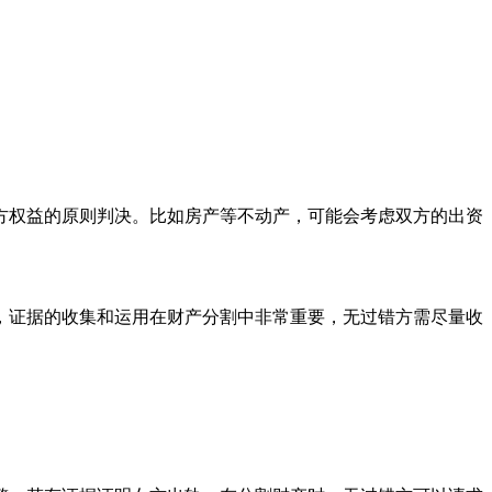
方权益的原则判决。比如房产等不动产，可能会考虑双方的出资
，证据的收集和运用在财产分割中非常重要，无过错方需尽量收